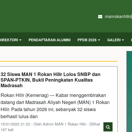
manrokanhilir
DIREKTORI
PENDAFTARAN ALUMNI
PPDB 2026
GALERI
32 Siswa MAN 1 Rokan Hilir Lolos SNBP dan
SPAN-PTKIN, Bukti Peningkatan Kualitas
Madrasah
Rokan Hilir (Kemenag) — Kabar menggembirakan
datang dari Madrasah Aliyah Negeri (MAN) 1 Rokan
Hilir. Pada tahun 2026 ini, sebanyak 32 siswa
berhasil lulus dan
15/01/2023 21:23 - Oleh Admin MAN 1 Rokan Hilir - Dilihat
167 kali