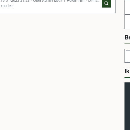
15/01/2023 21:23 - Oleh Admin MAN 1 Rokan Hilir - Dilihat
100 kali
B
Ik